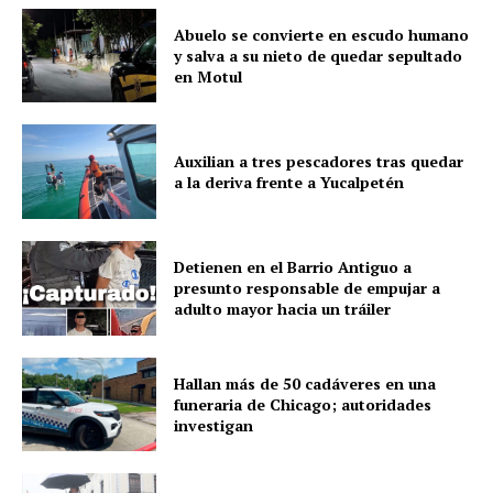
Abuelo se convierte en escudo humano
y salva a su nieto de quedar sepultado
en Motul
SUBSCRIBE NOW
Auxilian a tres pescadores tras quedar
a la deriva frente a Yucalpetén
Menú
Detienen en el Barrio Antiguo a
presunto responsable de empujar a
Yucatán
adulto mayor hacia un tráiler
Sociedad y Negocios
Policíacas
Hallan más de 50 cadáveres en una
Deportes
funeraria de Chicago; autoridades
investigan
Política
Municipios