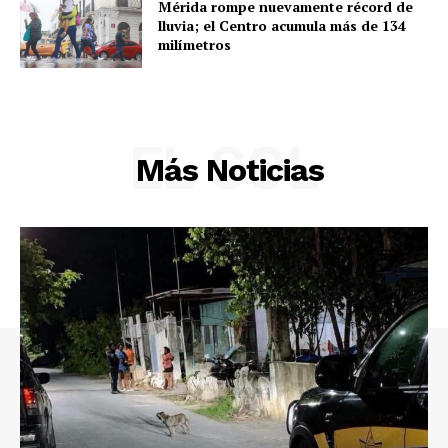
Mérida rompe nuevamente récord de
lluvia; el Centro acumula más de 134
milímetros
EL SOL
Más Noticias