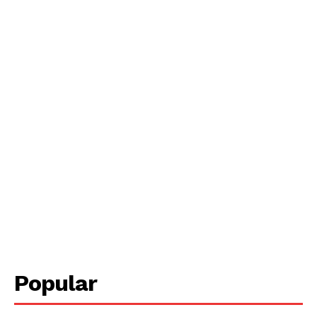
Periodico el Sol de Yucatán
Popular