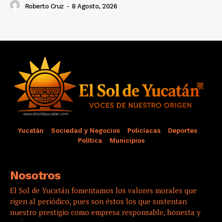
Roberto Cruz
-
8 Agosto, 2026
Yucatán
Sociedad y Negocios
Policíacas
Deportes
Política
Municipios
Nosotros
El Sol de Yucatán fomentamos los valores morales que
rigen al periódico, pues son éstos los que sustentan
nuestro prestigio como empresa responsable, honesta y