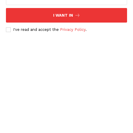
I WANT IN
I've read and accept the
Privacy Policy
.
Periodico el Sol de Yucatán