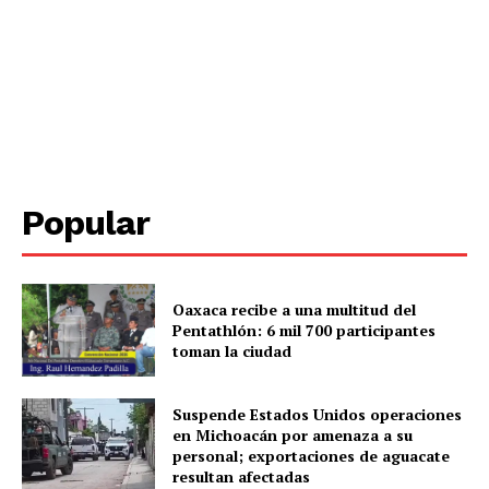
SUBSCRIBE NOW
Menú
Popular
Yucatán
Sociedad y Negocios
Policíacas
Oaxaca recibe a una multitud del
Deportes
Pentathlón: 6 mil 700 participantes
toman la ciudad
Política
Municipios
Suspende Estados Unidos operaciones
en Michoacán por amenaza a su
personal; exportaciones de aguacate
resultan afectadas