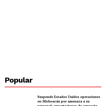
Periodico el Sol de Yucatán
SUBSCRIBE NOW
Popular
Suspende Estados Unidos operaciones
Menú
en Michoacán por amenaza a su
personal; exportaciones de aguacate