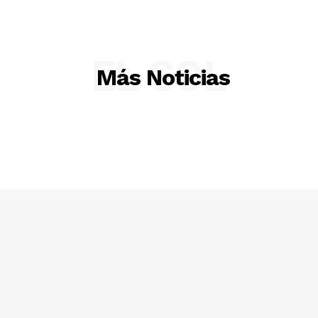
EL SOL
Más Noticias