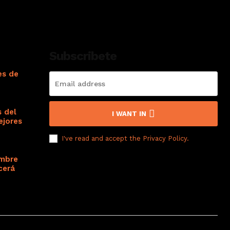
Subscribete
es de
s del
I WANT IN
ejores
I've read and accept the
Privacy Policy
.
ombre
cerá