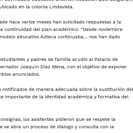
bicado en la colonia Lindavista.
sde hace varios meses han solicitado respuestas a la
 la continuidad del plan académico. “Desde noviembre
l modelo educativo Azteca continuaba… nos han dado
tudiantes y padres de familia acudió al Palacio de
obernador Joaquín Díaz Mena, con el objetivo de exponer
mbios anunciados.
notificados de manera adecuada sobre la sustitución del
l Sol de
rte importante de la identidad académica y formativa del
tán
Menú
consignas, los asistentes pidieron que se respete la
Yucatán
e se abra un proceso de diálogo y consulta con la
Sociedad y Negocios