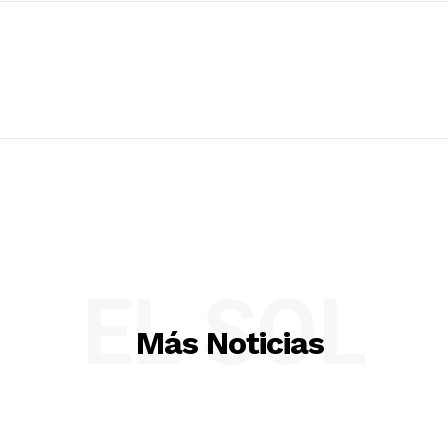
EL SOL
Más Noticias