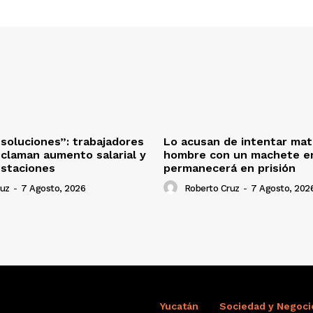
oluciones”: trabajadores
Lo acusan de intentar mat
eclaman aumento salarial y
hombre con un machete en
estaciones
permanecerá en prisión
ruz
-
7 Agosto, 2026
Roberto Cruz
-
7 Agosto, 202
Yucatán
Sociedad y Negoci