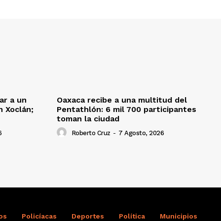
ar a un
Oaxaca recibe a una multitud del
 Xoclán;
Pentathlón: 6 mil 700 participantes
toman la ciudad
6
Roberto Cruz
-
7 Agosto, 2026
os
Policíacas
Deportes
Política
Municipios