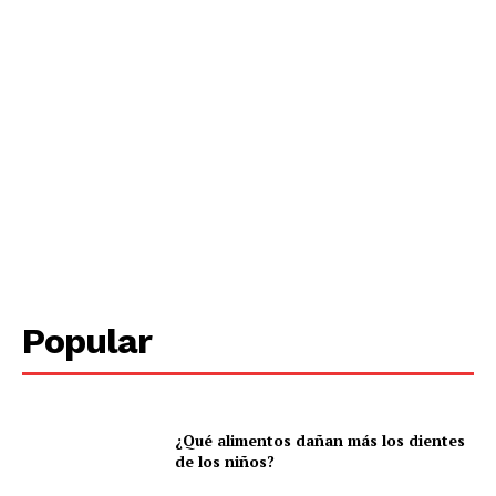
Periodico el Sol de Yucatán
Popular
¿Qué alimentos dañan más los dientes
de los niños?
SUBSCRIBE NOW