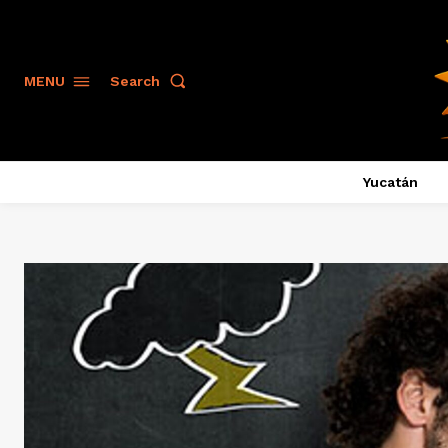
Search
MENU
Yucatán