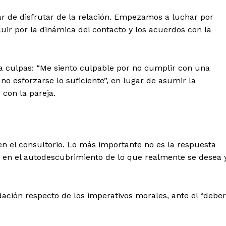
ar de disfrutar de la relación. Empezamos a luchar por
ir por la dinámica del contacto y los acuerdos con la
l Sol de
tán
ra culpas: “Me siento culpable por no cumplir con una
Menú
 no esforzarse lo suficiente”, en lugar de asumir la
con la pareja.
Yucatán
Sociedad y Negocios
Policíacas
 el consultorio. Lo más importante no es la respuesta
Deportes
, en el autodescubrimiento de lo que realmente se desea 
Política
Municipios
ación respecto de los imperativos morales, ante el “deber
E NOW