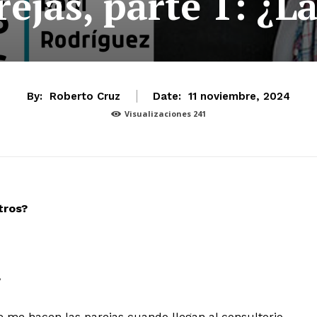
ejas, parte 1: ¿L
By:
Roberto Cruz
Date:
11 noviembre, 2024
Visualizaciones
241
tros?
?
me hacen las parejas cuando llegan al consultorio.