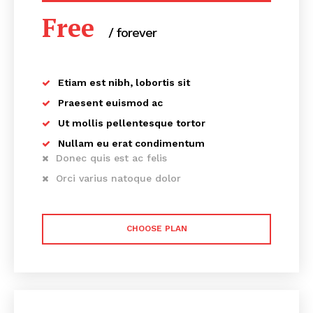
Free
/ forever
Etiam est nibh, lobortis sit
Praesent euismod ac
Ut mollis pellentesque tortor
Nullam eu erat condimentum
Donec quis est ac felis
Orci varius natoque dolor
CHOOSE PLAN