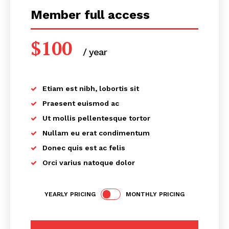
Member full access
$
100
/ year
placeholder text
Etiam est nibh, lobortis sit
Periodico el Sol de Yucatán
Praesent euismod ac
Ut mollis pellentesque tortor
Nullam eu erat condimentum
Donec quis est ac felis
Orci varius natoque dolor
YEARLY PRICING
MONTHLY PRICING
SUBSCRIBE NOW