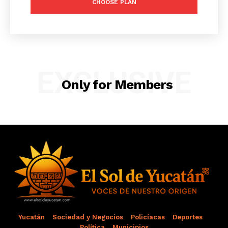
CHOOSE PLAN
Menú
EXCLUSIVE
Yucatán
Only for Members
Sociedad y Negocios
Policíacas
Deportes
Política
Municipios
Yucatán
Sociedad y Negocios
Policíacas
Deportes
Política
Municipios