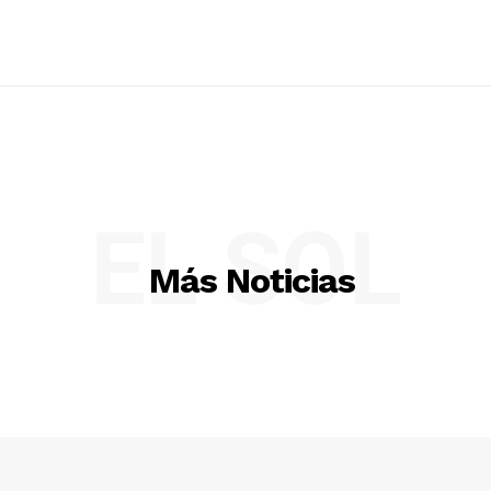
EL SOL
Más Noticias