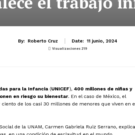
lece el trabajo in
By:
Roberto Cruz
Date:
11 junio, 2024
Visualizaciones
219
as para la Infancia
(
UNICEF
),
400 millones de niñas y
onen en riesgo su bienestar
. En el caso de México, el
 ciento de los casi 30 millones de menores que viven en e
 Social de la UNAM, Carmen Gabriela Ruiz Serrano, explic
nas, en una condición de esclavitud en el mundo