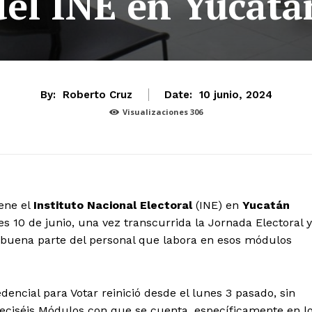
del INE en Yucatá
By:
Roberto Cruz
Date:
10 junio, 2024
Visualizaciones
306
ene el
Instituto Nacional Electoral
(INE) en
Yucatán
 10 de junio, una vez transcurrida la Jornada Electoral y
e buena parte del personal que labora en esos módulos
dencial para Votar reinició desde el lunes 3 pasado, sin
dieciséis Módulos con que se cuenta, específicamente en l