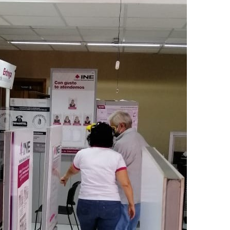
Policíacas
Deportes
Política
Municipios
E NOW