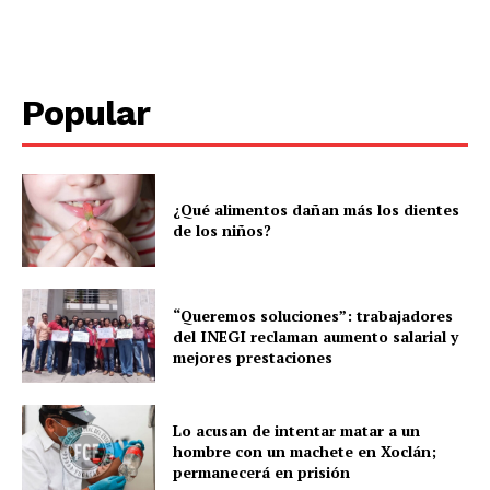
Popular
SUBSCRIBE NOW
¿Qué alimentos dañan más los dientes
de los niños?
Menú
“Queremos soluciones”: trabajadores
del INEGI reclaman aumento salarial y
Yucatán
mejores prestaciones
Sociedad y Negocios
Policíacas
Lo acusan de intentar matar a un
hombre con un machete en Xoclán;
Deportes
permanecerá en prisión
Política