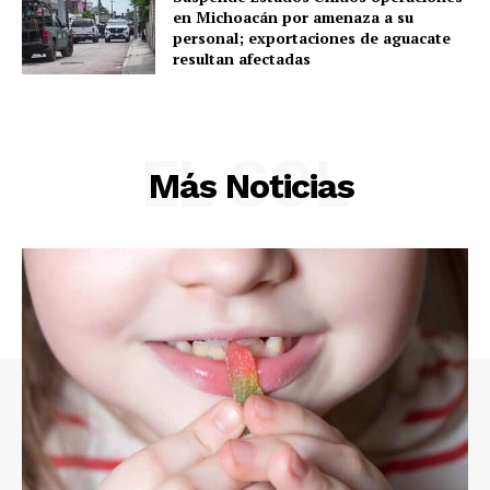
en Michoacán por amenaza a su
personal; exportaciones de aguacate
resultan afectadas
EL SOL
Más Noticias