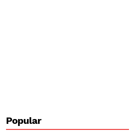
Periodico el Sol de Yucatán
Popular