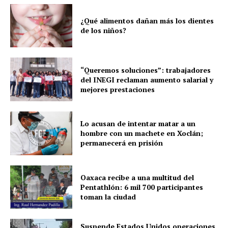
¿Qué alimentos dañan más los dientes
de los niños?
SUBSCRIBE NOW
“Queremos soluciones”: trabajadores
del INEGI reclaman aumento salarial y
mejores prestaciones
Menú
Lo acusan de intentar matar a un
Yucatán
hombre con un machete en Xoclán;
Sociedad y Negocios
permanecerá en prisión
Policíacas
Deportes
Oaxaca recibe a una multitud del
Pentathlón: 6 mil 700 participantes
Política
toman la ciudad
Municipios
Suspende Estados Unidos operaciones