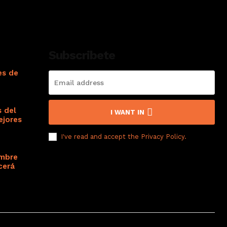
Subscribete
es de
s del
I WANT IN
ejores
I've read and accept the
Privacy Policy
.
ombre
cerá