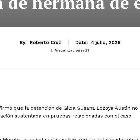
n de hermana de e
By:
Roberto Cruz
Date:
4 julio, 2026
Visualizaciones
31
firmó que la detención de Gilda Susana Lozoya Austin no
igación sustentada en pruebas relacionadas con el caso
 Morelia, la mandataria explicó que fue informada sobre 