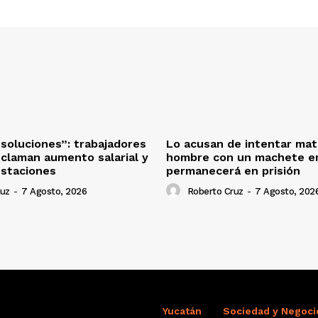
oluciones”: trabajadores
Lo acusan de intentar mat
eclaman aumento salarial y
hombre con un machete en
estaciones
permanecerá en prisión
ruz
-
7 Agosto, 2026
Roberto Cruz
-
7 Agosto, 202
Yucatán
Sociedad y Negoci