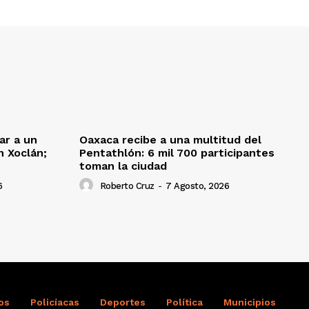
ar a un
Oaxaca recibe a una multitud del
 Xoclán;
Pentathlón: 6 mil 700 participantes
toman la ciudad
6
Roberto Cruz
-
7 Agosto, 2026
os
Policíacas
Deportes
Política
Municipios