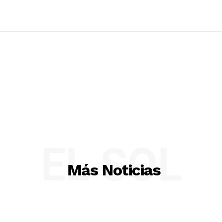
EL SOL
Más Noticias