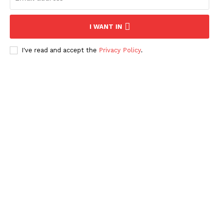
I WANT IN
I've read and accept the
Privacy Policy
.
Periodico el Sol de Yucatán