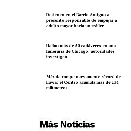
Policíacas
Deportes
Detienen en el Barrio Antiguo a
presunto responsable de empujar a
Política
adulto mayor hacia un tráiler
Municipios
Hallan más de 50 cadáveres en una
funeraria de Chicago; autoridades
investigan
Mérida rompe nuevamente récord de
lluvia; el Centro acumula más de 134
milímetros
EL SOL
Más Noticias