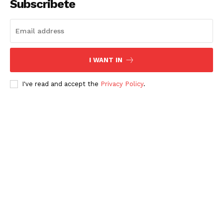
Subscribete
SUBSCRIBE NOW
I WANT IN
Menú
I've read and accept the
Privacy Policy
.
Yucatán
Sociedad y Negocios
Policíacas
Deportes
Política
Municipios