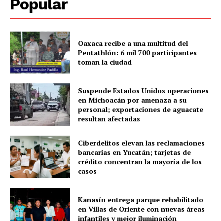
Popular
Menú
Oaxaca recibe a una multitud del
Pentathlón: 6 mil 700 participantes
Yucatán
toman la ciudad
Sociedad y Negocios
Policíacas
Suspende Estados Unidos operaciones
Deportes
en Michoacán por amenaza a su
personal; exportaciones de aguacate
Política
resultan afectadas
Municipios
Ciberdelitos elevan las reclamaciones
bancarias en Yucatán; tarjetas de
crédito concentran la mayoría de los
casos
Kanasín entrega parque rehabilitado
en Villas de Oriente con nuevas áreas
infantiles y mejor iluminación