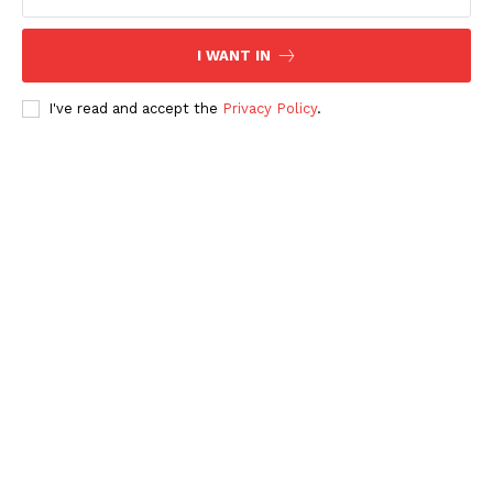
Periodico el Sol de Yucatán
I WANT IN
I've read and accept the
Privacy Policy
.
SUBSCRIBE NOW
Menú