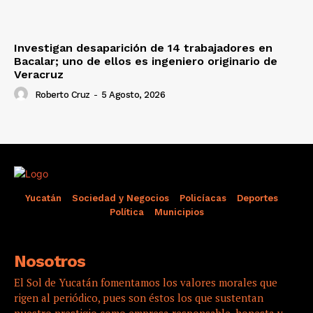
Investigan desaparición de 14 trabajadores en
Bacalar; uno de ellos es ingeniero originario de
Veracruz
Roberto Cruz
-
5 Agosto, 2026
Yucatán
Sociedad y Negocios
Policíacas
Deportes
Política
Municipios
Nosotros
El Sol de Yucatán fomentamos los valores morales que
rigen al periódico, pues son éstos los que sustentan
nuestro prestigio como empresa responsable, honesta y