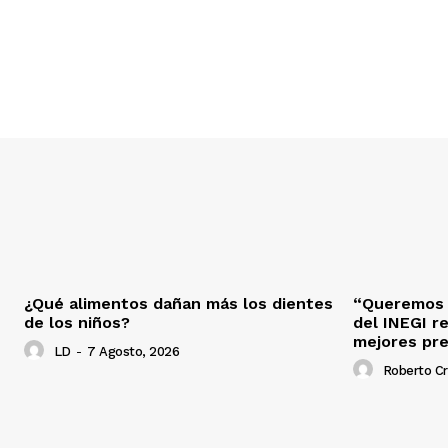
¿Qué alimentos dañan más los dientes
“Queremos s
de los niños?
del INEGI r
mejores pr
LD
-
7 Agosto, 2026
Roberto C