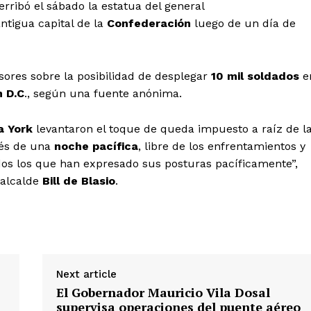
ribó el sábado la estatua del general
Yucatán
antigua capital de la
Confederación
luego de un día de
Sociedad y Negocios
Policíacas
Deportes
res sobre la posibilidad de desplegar
10 mil soldados
e
Política
n
D.C
., según una fuente anónima.
Municipios
a
York
levantaron el toque de queda impuesto a raíz de l
pués de una
noche
pacífica
, libre de los enfrentamientos y
E NOW
dos los que han expresado sus posturas pacíficamente
”
,
 alcalde
Bill
de
Blasio
.
Next article
El Gobernador Mauricio Vila Dosal
supervisa operaciones del puente aéreo