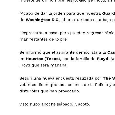
muerte de un hombre negro, George Floyd, a m
“
Acabo de dar la orden para que nuestra
Guard
de
Washington
D.C
., ahora que todo está bajo p
“
Regresarán a casa, pero pueden regresar rápid
manifestantes de lo pre
Se informó que el aspirante demócrata a la
Cas
en
Houston
(
Texas
), con la familia de
Floyd
. A
Floyd que será mañana.
Según una nueva encuesta realizada por
The W
votantes dicen que las acciones de la Policía y 
disturbios que han provocado.
Periodico e
Yuca
visto hubo anoche (sábado)!
”
, acotó.