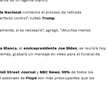
anos de un agente blanco.
ia
Nacional
comience el proceso de retirada
erfecto control
”
, tuiteó
Trump
.
amente, si es necesario
”
, agregó.
“
¡Muchos menos
a
Blanca
, el
exvicepresidente
Joe
Biden
, se reunirá hoy
demás, grabará un mensaje en video para el funeral de
all Street Journal
y
NBC
News
,
59%
de todos los
el asesinato de
Floyd
son más preocupantes que los
l Sol de
tán
Menú