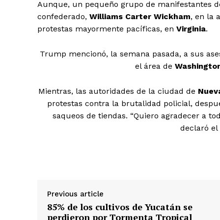
Aunque, un pequeño grupo de manifestantes der
confederado,
Williams
Carter
Wickham
, en la 
protestas mayormente pacíficas, en
Virginia
.
Trump mencionó, la semana pasada, a sus aseso
el área de
Washingto
Mientras, las autoridades de la ciudad de
Nuev
protestas contra la brutalidad policial, des
SUBSCRIB
saqueos de tiendas.
“
Quiero agradecer a to
declaró el
Previous article
85% de los cultivos de Yucatán se
perdieron por Tormenta Tropical