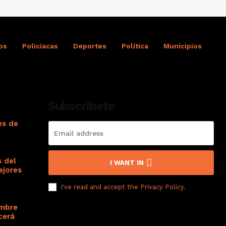
os
Policíacas
Deportes
Política
Municipios
Subscribete
es de
s del
I WANT IN
ejores
I've read and accept the
Privacy Policy
.
ombre
cerá