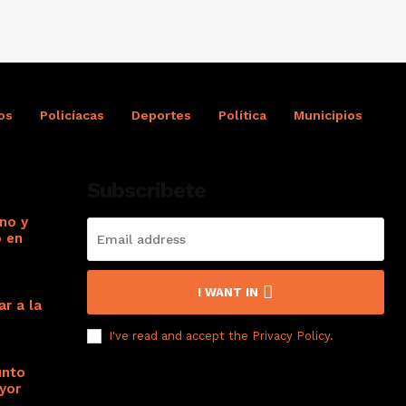
os
Policíacas
Deportes
Política
Municipios
Subscribete
no y
o en
I WANT IN
ar a la
I've read and accept the
Privacy Policy
.
unto
yor