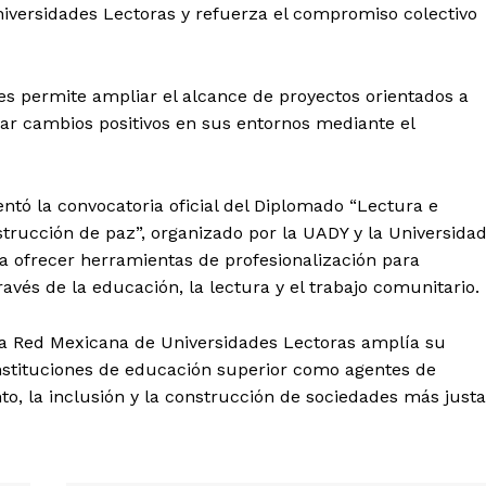
iversidades Lectoras y refuerza el compromiso colectivo
Yucatán
Sociedad y Negocios
Policíacas
nes permite ampliar el alcance de proyectos orientados a
Deportes
r cambios positivos en sus entornos mediante el
Política
Municipios
ntó la convocatoria oficial del Diplomado “Lectura e
E NOW
trucción de paz”, organizado por la UADY y la Universida
 ofrecer herramientas de profesionalización para
avés de la educación, la lectura y el trabajo comunitario.
la Red Mexicana de Universidades Lectoras amplía su
 instituciones de educación superior como agentes de
, la inclusión y la construcción de sociedades más justa