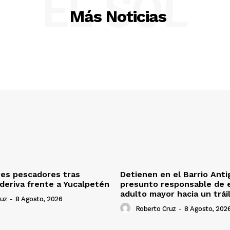
EL SOL
Más Noticias
tres pescadores tras
Detienen en el Barrio Anti
 deriva frente a Yucalpetén
presunto responsable de 
adulto mayor hacia un trái
ruz
-
8 Agosto, 2026
Roberto Cruz
-
8 Agosto, 202