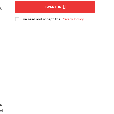
I WANT IN
n,
I've read and accept the
Privacy Policy
.
as
el