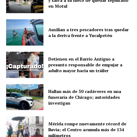
y salva a su nieto de quedar sepultado
en Motul
SUBSCRIBE NOW
Auxilian a tres pescadores tras quedar
a la deriva frente a Yucalpetén
Menú
Detienen en el Barrio Antiguo a
presunto responsable de empujar a
adulto mayor hacia un tráiler
Yucatán
Sociedad y Negocios
Hallan más de 50 cadáveres en una
Policíacas
funeraria de Chicago; autoridades
Deportes
investigan
Política
Municipios
Mérida rompe nuevamente récord de
lluvia; el Centro acumula más de 134
milímetros