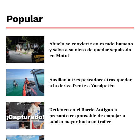
Menú
Popular
Yucatán
Sociedad y Negocios
Abuelo se convierte en escudo humano
y salva a su nieto de quedar sepultado
Policíacas
en Motul
Deportes
Política
Municipios
Auxilian a tres pescadores tras quedar
a la deriva frente a Yucalpetén
Detienen en el Barrio Antiguo a
presunto responsable de empujar a
adulto mayor hacia un tráiler