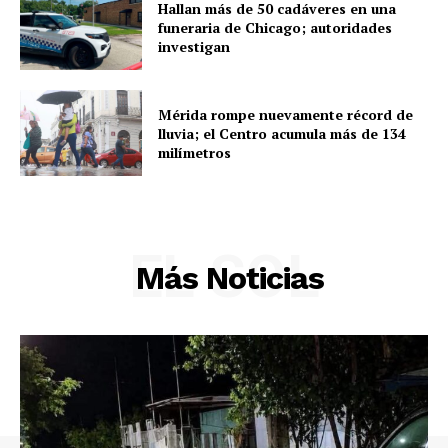
Hallan más de 50 cadáveres en una
funeraria de Chicago; autoridades
investigan
Mérida rompe nuevamente récord de
lluvia; el Centro acumula más de 134
milímetros
EL SOL
Más Noticias