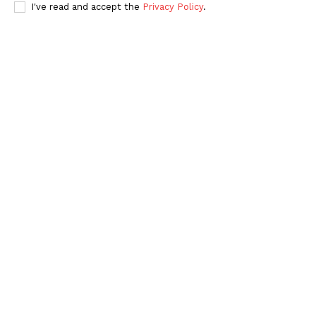
I've read and accept the
Privacy Policy
.
Periodico el Sol de Yucatán
SUBSCRIBE NOW