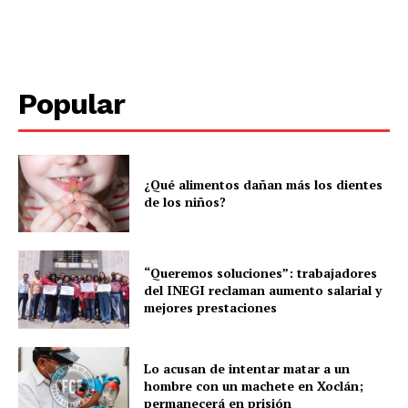
Menú
Popular
Yucatán
Sociedad y Negocios
Policíacas
Deportes
¿Qué alimentos dañan más los dientes
de los niños?
Política
Municipios
“Queremos soluciones”: trabajadores
del INEGI reclaman aumento salarial y
mejores prestaciones
Lo acusan de intentar matar a un
hombre con un machete en Xoclán;
permanecerá en prisión