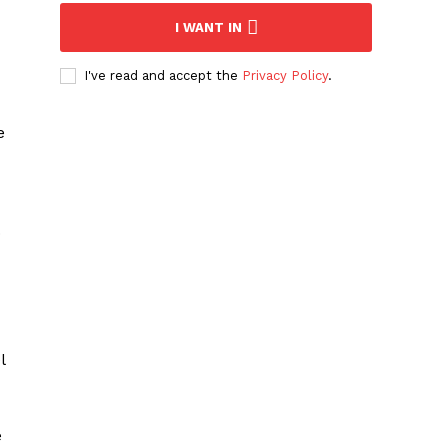
I WANT IN
I've read and accept the
Privacy Policy
.
e
0
l
e