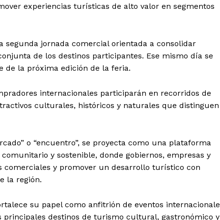
Menú
over experiencias turísticas de alto valor en segmentos
Yucatán
Sociedad y Negocios
na segunda jornada comercial orientada a consolidar
Policíacas
conjunta de los destinos participantes. Ese mismo día se
e de la próxima edición de la feria.
Deportes
Política
ompradores internacionales participarán en recorridos de
Municipios
ractivos culturales, históricos y naturales que distinguen
E NOW
ercado” o “encuentro”, se proyecta como una plataforma
, comunitario y sostenible, donde gobiernos, empresas y
 comerciales y promover un desarrollo turístico con
 la región.
ortalece su papel como anfitrión de eventos internacional
 principales destinos de turismo cultural, gastronómico y