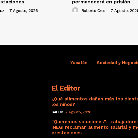
estaciones
permanecerá en prisión
ruz
-
7 Agosto, 2026
Roberto Cruz
-
7 Agosto, 202
Yucatán
Sociedad y Negoci
El Editor
¿Qué alimentos dañan más los dient
los niños?
SALUD
7 agosto, 2026
“Queremos soluciones”: trabajadore
INEGI reclaman aumento salarial y m
prestaciones