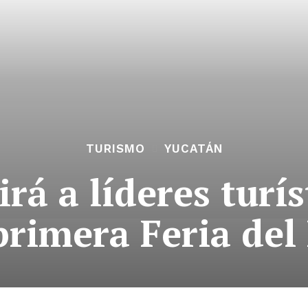
TURISMO
YUCATÁN
rá a líderes turís
 primera Feria d