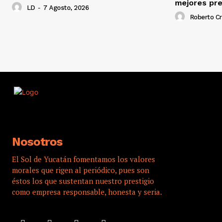
mejores pr
LD
-
7 Agosto, 2026
Roberto C
Nosotros
El Sol de Yucatán fomentamos los valores
morales que rigen al periódico, pues son
éstos los que sustentan nuestro prestigio
como empresa responsable, honesta y seria.