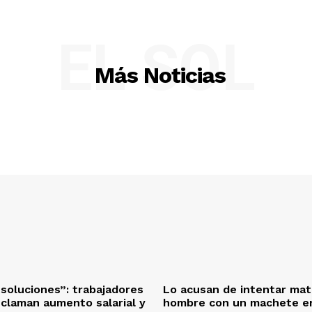
EL SOL
Más Noticias
oluciones”: trabajadores
Lo acusan de intentar mat
eclaman aumento salarial y
hombre con un machete en