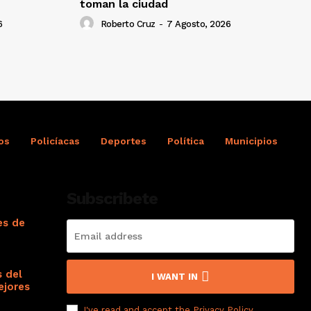
toman la ciudad
6
Roberto Cruz
-
7 Agosto, 2026
os
Policíacas
Deportes
Política
Municipios
Subscribete
es de
s del
I WANT IN
ejores
I've read and accept the
Privacy Policy
.