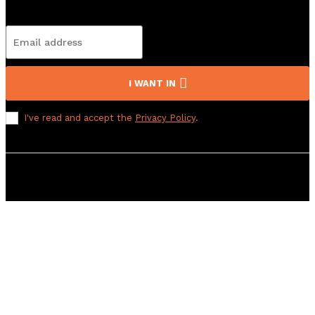
Subscribete
I WANT IN
I've read and accept the
Privacy Policy
.
© 2008 Derechos Reservados a El Sol de Yucatán