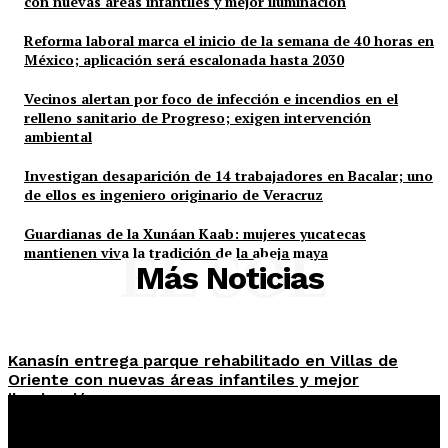
con nuevas áreas infantiles y mejor iluminación
Reforma laboral marca el inicio de la semana de 40 horas en
México; aplicación será escalonada hasta 2030
Vecinos alertan por foco de infección e incendios en el
relleno sanitario de Progreso; exigen intervención
ambiental
Investigan desaparición de 14 trabajadores en Bacalar; uno
de ellos es ingeniero originario de Veracruz
Guardianas de la Xunáan Kaab: mujeres yucatecas
mantienen viva la tradición de la abeja maya
EL SOL
Más Noticias
Kanasín entrega parque rehabilitado en Villas de
Oriente con nuevas áreas infantiles y mejor
iluminación
Roberto Cruz
-
5 Agosto, 2026