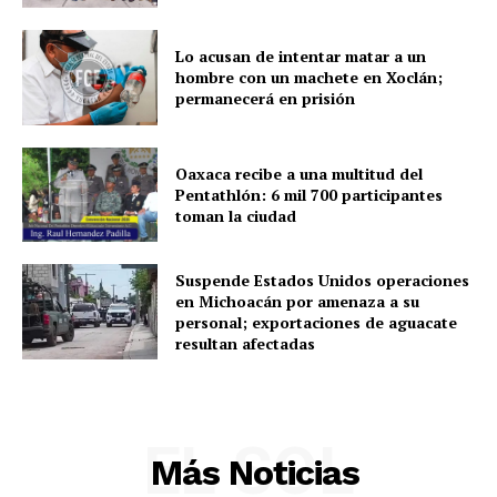
SUBSCRIBE NOW
Lo acusan de intentar matar a un
hombre con un machete en Xoclán;
permanecerá en prisión
Menú
Yucatán
Oaxaca recibe a una multitud del
Pentathlón: 6 mil 700 participantes
Sociedad y Negocios
toman la ciudad
Policíacas
Deportes
Suspende Estados Unidos operaciones
en Michoacán por amenaza a su
Política
personal; exportaciones de aguacate
Municipios
resultan afectadas
EL SOL
Más Noticias