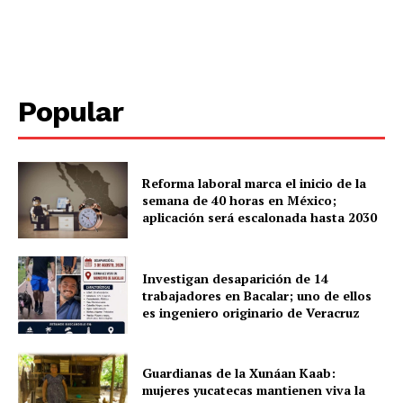
Popular
Reforma laboral marca el inicio de la
semana de 40 horas en México;
SUBSCRIBE NOW
aplicación será escalonada hasta 2030
Investigan desaparición de 14
trabajadores en Bacalar; uno de ellos
Menú
es ingeniero originario de Veracruz
Yucatán
Sociedad y Negocios
Guardianas de la Xunáan Kaab:
mujeres yucatecas mantienen viva la
Policíacas