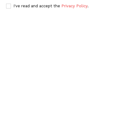
I've read and accept the
Privacy Policy
.
Periodico el Sol de Yucatán