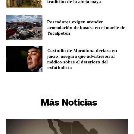
tradición de la abeja maya
Deportes
Política
Pescadores exigen atender
Municipios
acumulación de basura en el muelle de
Yucalpetén
Custodio de Maradona declara en
juicio: asegura que advirtieron al
médico sobre el deterioro del
exfutbolista
EL SOL
Más Noticias