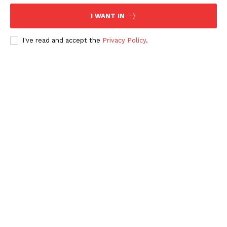
I WANT IN
I've read and accept the
Privacy Policy
.
Periodico el Sol de Yucatán