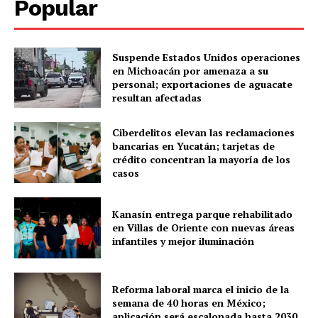
Popular
Suspende Estados Unidos operaciones
en Michoacán por amenaza a su
personal; exportaciones de aguacate
resultan afectadas
Ciberdelitos elevan las reclamaciones
SUBSCRIBE NOW
bancarias en Yucatán; tarjetas de
crédito concentran la mayoría de los
casos
Menú
Kanasín entrega parque rehabilitado
en Villas de Oriente con nuevas áreas
infantiles y mejor iluminación
Yucatán
Sociedad y Negocios
Reforma laboral marca el inicio de la
Policíacas
semana de 40 horas en México;
Deportes
aplicación será escalonada hasta 2030