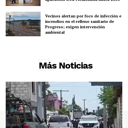
Política
Vecinos alertan por foco de infección e
Municipios
incendios en el relleno sanitario de
Progreso; exigen intervención
ambiental
EL SOL
Más Noticias