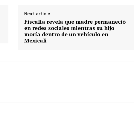
Deportes
Next article
Política
Fiscalía revela que madre permaneció
Municipios
en redes sociales mientras su hijo
moría dentro de un vehículo en
Mexicali
E NOW