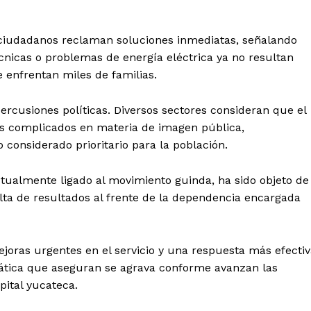
ciudadanos reclaman soluciones inmediatas, señalando
écnicas o problemas de energía eléctrica ya no resultan
e enfrentan miles de familias.
rcusiones políticas. Diversos sectores consideran que el
s complicados en materia de imagen pública,
 considerado prioritario para la población.
actualmente ligado al movimiento guinda, ha sido objeto de
l Sol de
alta de resultados al frente de la dependencia encargada
tán
Menú
joras urgentes en el servicio y una respuesta más efecti
Yucatán
mática que aseguran se agrava conforme avanzan las
ital yucateca.
Sociedad y Negocios
Policíacas