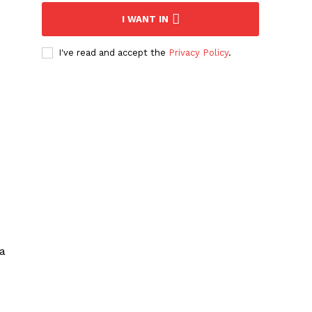
I WANT IN
I've read and accept the
Privacy Policy
.
va