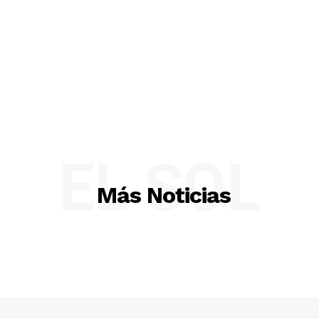
EL SOL
Más Noticias