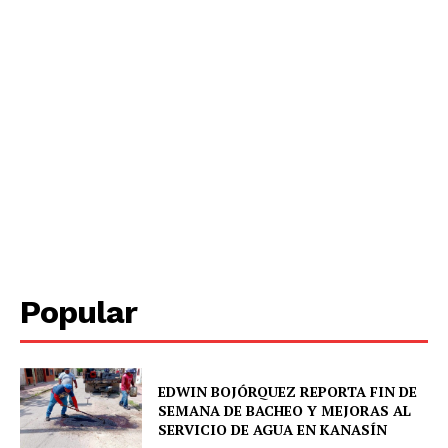
SUBSCRIBE NOW
Menú
Yucatán
Popular
Sociedad y Negocios
Policíacas
Deportes
EDWIN BOJÓRQUEZ REPORTA FIN DE
Política
SEMANA DE BACHEO Y MEJORAS AL
Municipios
SERVICIO DE AGUA EN KANASÍN