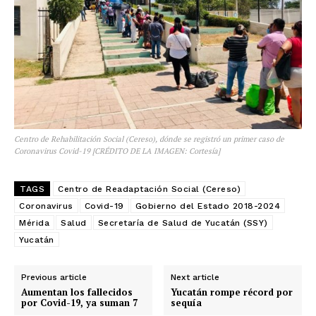
Centro de Rehabilitación Social (Cereso), dónde se registró un primer caso de
Coronavirus Covid-19 [CRÉDITO DE LA IMAGEN: Cortesía]
TAGS
Centro de Readaptación Social (Cereso)
Coronavirus
Covid-19
Gobierno del Estado 2018-2024
Mérida
Salud
Secretaría de Salud de Yucatán (SSY)
Yucatán
Previous article
Next article
Aumentan los fallecidos
Yucatán rompe récord por
por Covid-19, ya suman 7
sequía