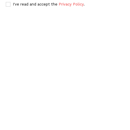
I've read and accept the
Privacy Policy
.
SUBSCRIBE NOW
Menú
Yucatán
Sociedad y Negocios