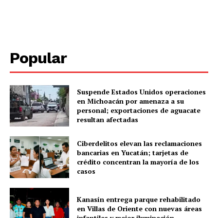
Policíacas
Deportes
Política
Popular
Municipios
Suspende Estados Unidos operaciones
en Michoacán por amenaza a su
personal; exportaciones de aguacate
resultan afectadas
Ciberdelitos elevan las reclamaciones
bancarias en Yucatán; tarjetas de
crédito concentran la mayoría de los
casos
Kanasín entrega parque rehabilitado
en Villas de Oriente con nuevas áreas
infantiles y mejor iluminación