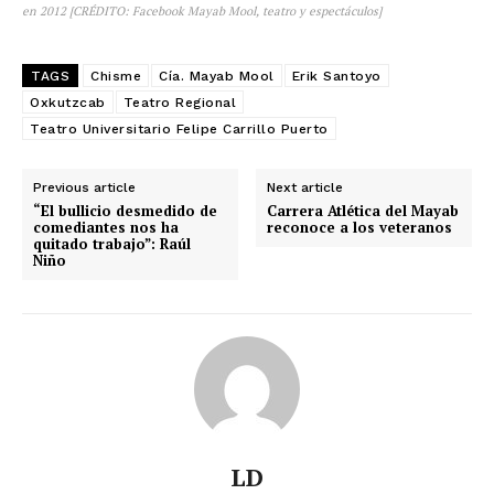
en 2012 [CRÉDITO: Facebook Mayab Mool, teatro y espectáculos]
TAGS
Chisme
Cía. Mayab Mool
Erik Santoyo
Oxkutzcab
Teatro Regional
Teatro Universitario Felipe Carrillo Puerto
Previous article
Next article
“El bullicio desmedido de
Carrera Atlética del Mayab
comediantes nos ha
reconoce a los veteranos
quitado trabajo”: Raúl
Niño
LD