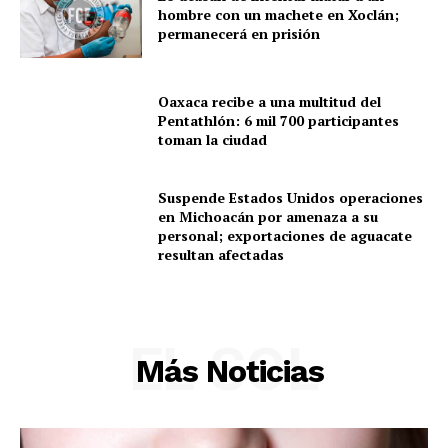
hombre con un machete en Xoclán;
Política
permanecerá en prisión
Municipios
Oaxaca recibe a una multitud del
Pentathlón: 6 mil 700 participantes
toman la ciudad
Suspende Estados Unidos operaciones
en Michoacán por amenaza a su
personal; exportaciones de aguacate
resultan afectadas
EL SOL
Más Noticias