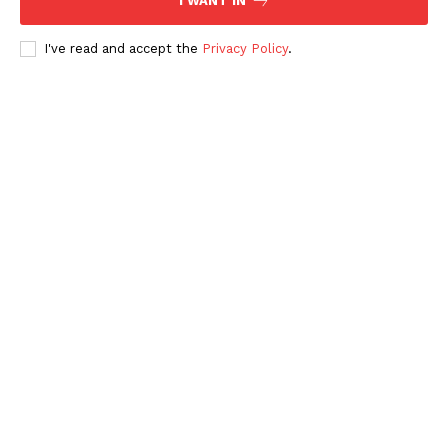
I WANT IN
I've read and accept the
Privacy Policy
.
Periodico el Sol de Yucatán