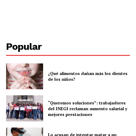
Popular
SUBSCRIBE NOW
¿Qué alimentos dañan más los dientes
de los niños?
Menú
“Queremos soluciones”: trabajadores
Yucatán
del INEGI reclaman aumento salarial y
mejores prestaciones
Sociedad y Negocios
Policíacas
Deportes
Lo acusan de intentar matar a un