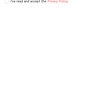
I've read and accept the
Privacy Policy
.
Periodico el Sol de Yucatán