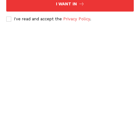
I WANT IN
I've read and accept the
Privacy Policy
.
Periodico el Sol de Yucatán
SUBSCRIBE NOW