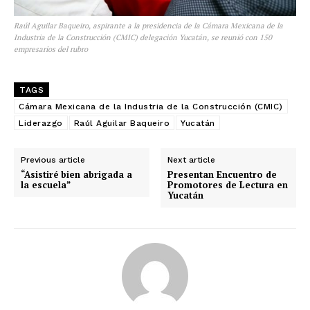
Raúl Aguilar Baqueiro, aspirante a la presidencia de la Cámara Mexicana de la
Industria de la Construcción (CMIC) delegación Yucatán, se reunió con 150
empresarios del rubro
TAGS
Cámara Mexicana de la Industria de la Construcción (CMIC)
Liderazgo
Raúl Aguilar Baqueiro
Yucatán
Previous article
Next article
“Asistiré bien abrigada a
Presentan Encuentro de
la escuela”
Promotores de Lectura en
Yucatán