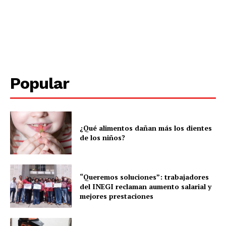
Menú
Yucatán
Popular
Sociedad y Negocios
Policíacas
Deportes
Política
¿Qué alimentos dañan más los dientes
de los niños?
Municipios
“Queremos soluciones”: trabajadores
del INEGI reclaman aumento salarial y
mejores prestaciones