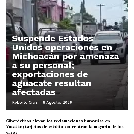
Sociedad y Negocios
Policíacas
Deportes
Política
Suspende Estados
Municipios
Unidos operaciones en
Michoacán por amenaza
a su personal;
exportaciones de
aguacate resultan
afectadas
Roberto Cruz
-
6 Agosto, 2026
Ciberdelitos elevan las reclamaciones bancarias en
Yucatán; tarjetas de crédito concentran la mayoría de los
casos